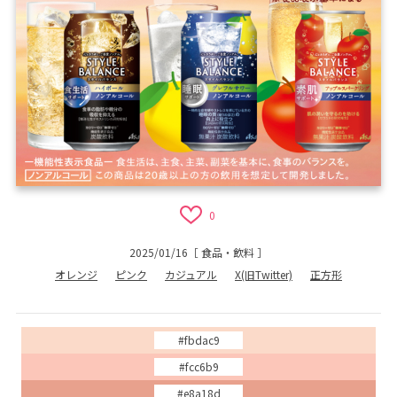
0
2025/01/16
［
食品・飲料
］
オレンジ
ピンク
カジュアル
X(旧Twitter)
正方形
#fbdac9
#fcc6b9
#e8a18d