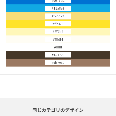
#0071d2
#11a8e3
#f7dd79
#ffe328
#fff7b9
#fffdf4
#ffffff
#453728
#9b7962
同じカテゴリのデザイン