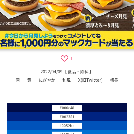
1
2022/04/09
［
食品・飲料
］
青
黄
にぎやか
和風
X(旧Twitter)
横長
#000c48
#002381
#0052ba