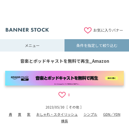
お気に入りバナー
メニュー
条件を指定して絞り込む
音楽とポッドキャストを無料で再生_Amazon
0
2023/05/30
［
その他
］
青
黄
紫
おしゃれ・スタイリッシュ
シンプル
GDN／YDN
横長