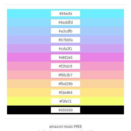
#69ecfe
#8addfd
#a3cdfb
#b7bbfa
#cda2f1
#e882e5
#f29dc9
#f6b2b7
#fbd29b
#fde484
#f3fe71
#000000
amazon music FREE