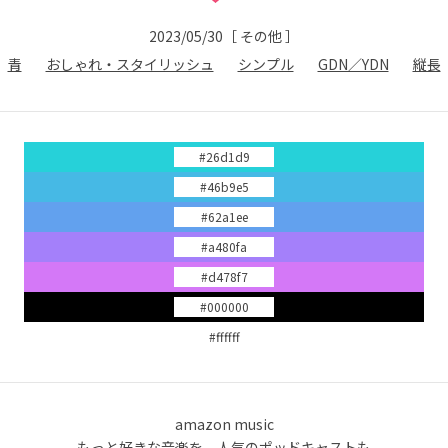
2023/05/30
［
その他
］
青
おしゃれ・スタイリッシュ
シンプル
GDN／YDN
縦長
#26d1d9
#46b9e5
#62a1ee
#a480fa
#d478f7
#000000
#ffffff
amazon music
もっと好きな音楽を。人気のポッドキャストも