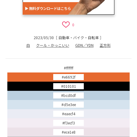
0
2023/05/30
［
自動車・バイク・自転車
］
白
クール・かっこいい
GDN／YDN
正方形
#ffffff
#e6692f
#010101
#bcd0df
#d5e3ee
#eaecf4
#f3ecf3
#ece1e8