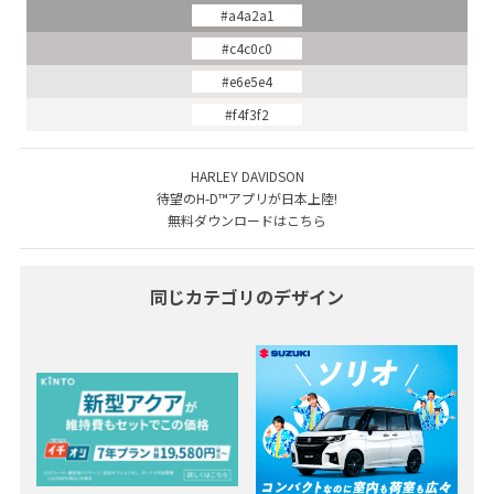
#a4a2a1
#c4c0c0
#e6e5e4
#f4f3f2
HARLEY DAVIDSON
待望のH-D™アプリが日本上陸!
無料ダウンロードはこちら
同じカテゴリのデザイン