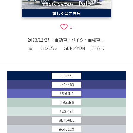
1
2023/12/27
［
自動車・バイク・自転車
］
青
シンプル
GDN／YDN
正方形
#001e50
#404483
#5f64b9
#b8cdc6
#d3e1df
#b4b6bc
#cdd2d9