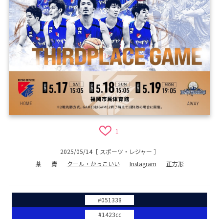
1
2025/05/14
［
スポーツ・レジャー
］
茶
青
クール・かっこいい
Instagram
正方形
#051338
#1423cc