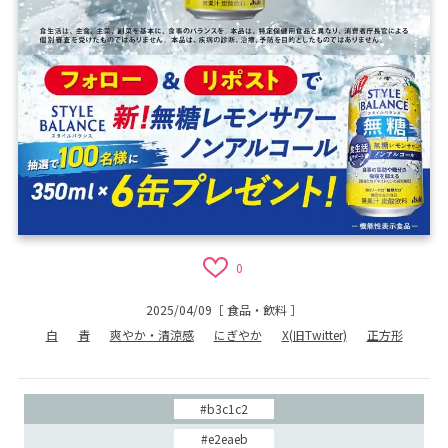
0
2025/04/09
［
食品・飲料
］
白
青
爽やか・清涼感
にぎやか
X(旧Twitter)
正方形
#b3c1c2
#e2eaeb