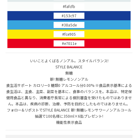
#fafcfb
#153c97
#38a5de
#fce905
#e7011e
いいことよくばるノンアル。スタイルバランス!
STYLE BALANCE
無糖
新! 無糖レモンノンアル
食生活サポート カロリー0 糖類0 アルコール分0.00% ※食品表示基準による
食生活は、主食、主菜、副菜を基本に、食事のバランスを。本品は、特定保
健用食品と異なり、消費者庁長官による個別審査を受けたものではありませ
ん。本品は、疾病の診断、治療、予防を目的としたものではありません。
フォロー&リポストでSTYLE BALANCE 新! 無糖レモンサワーノンアルコール
抽選で100名様に350ml×6缶プレゼント!
機能性表示食品