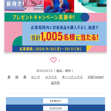
1
2025/03/22
［
食品・飲料
］
青
緑
黄
ピンク
カラフル
オーソドックス
X(旧Twitter)
正方形
#94bfe7
#205098