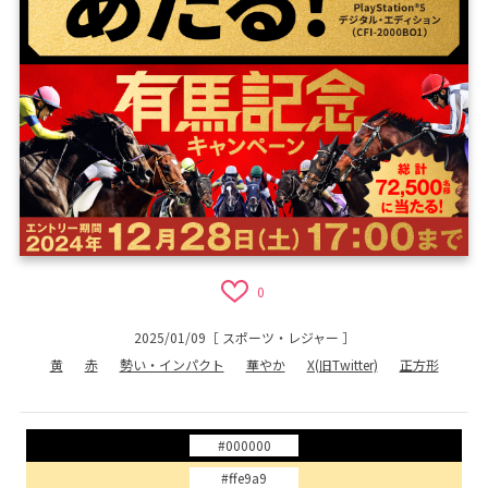
0
2025/01/09
［
スポーツ・レジャー
］
黄
赤
勢い・インパクト
華やか
X(旧Twitter)
正方形
#000000
#ffe9a9