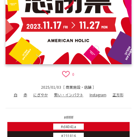
0
2025/01/03
［
商業施設・店舗
］
白
赤
にぎやか
勢い・インパクト
Instagram
正方形
#ffffff
#d4041a
#231816