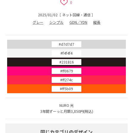
0
2025/01/02
［
ネット回線・通信
］
グレー
シンプル
GDN／YDN
縦長
#d7d7d7
#f4f4f4
#231816
#ff0679
#ff274c
#ff5b09
NURO 光
3年間ずーっと月額3,850円(税込)
同じカテゴリのデザイン