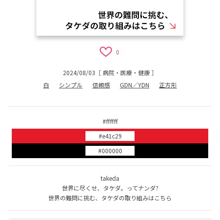
0
2024/08/03
［
病院・医療・健康
］
白
シンプル
信頼感
GDN／YDN
正方形
#ffffff
#e41c29
#000000
takeda
世界に尽くせ、タケダ。ってナンダ?
世界の難問に挑む、タケダの取り組みはこちら