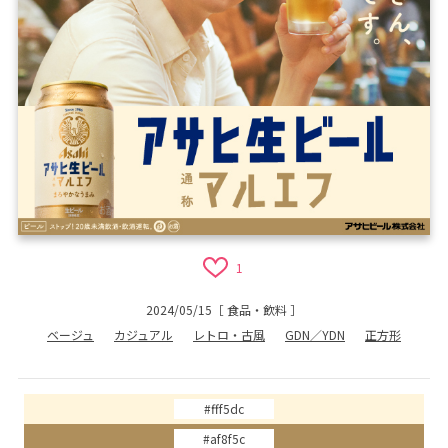
1
2024/05/15
［
食品・飲料
］
ベージュ
カジュアル
レトロ・古風
GDN／YDN
正方形
#fff5dc
#af8f5c