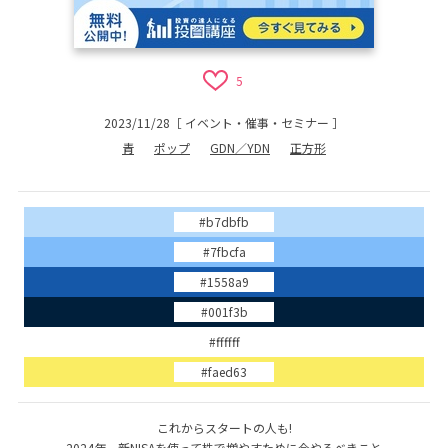
5
2023/11/28
［
イベント・催事・セミナー
］
青
ポップ
GDN／YDN
正方形
#b7dbfb
#7fbcfa
#1558a9
#001f3b
#ffffff
#faed63
これからスタートの人も!
2024年、新NISAを使って株で増やすために今やるべきこと