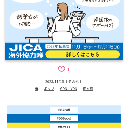
1
2023/11/15
［
その他
］
青
ポップ
GDN／YDN
正方形
#d4eaff
#006ebd
#ffe933