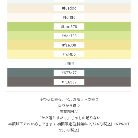
#f6eddc
#fdf8f0
#bbd578
#dae798
#f1e398
#fcf4b5
#ffffff
#677a77
#716967
ふわっと香る。ベルガモットの香り
香りから違う
医薬部外品
「ただ落とすだけ」じゃもの足りない
半額以下でおためしできます 初回限定 送料無料 2,724円(税込)→63%OFF
990円(税込)