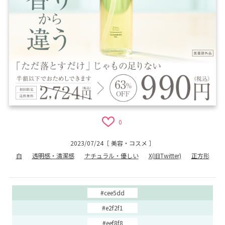
0
2023/07/24
［
美容・コスメ
］
白
透明感・清潔感
ナチュラル・優しい
X(旧Twitter)
正方形
#cee5dd
#e2f2f1
#eef8f8