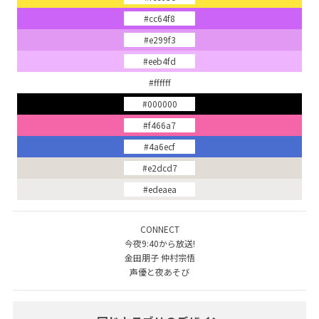
#cc64f8
#e299f3
#eeb4fd
#ffffff
#000000
#f466a7
#4a6ecf
#e2dcd7
#edeaea
CONNECT
今夜9:40から放送!
金田朋子 仲村宗悟
声優と夜あそび