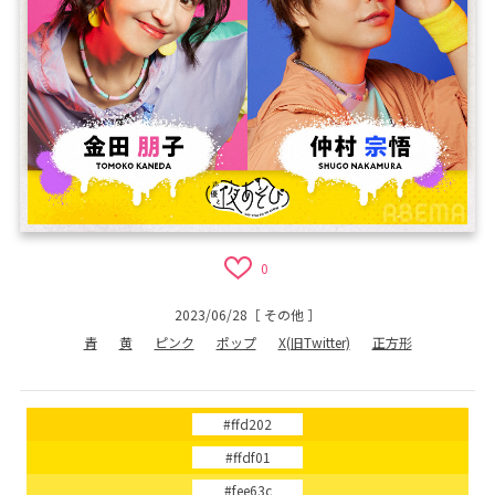
0
2023/06/28
［
その他
］
青
黄
ピンク
ポップ
X(旧Twitter)
正方形
#ffd202
#ffdf01
#fee63c