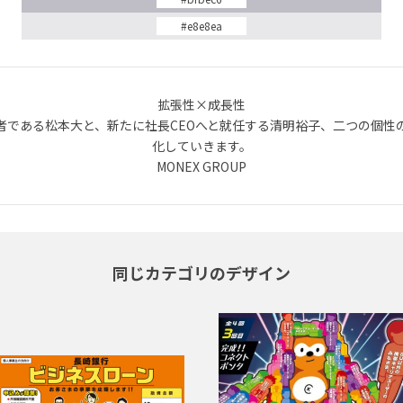
#e8e8ea
拡張性×成長性
者である松本大と、新たに社長CEOへと就任する清明裕子、二つの個性
化していきます。
MONEX GROUP
同じカテゴリのデザイン