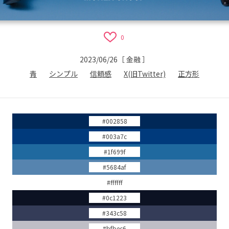
0
2023/06/26
［
金融
］
青
シンプル
信頼感
X(旧Twitter)
正方形
#002858
#003a7c
#1f699f
#5684af
#ffffff
#0c1223
#343c58
#bfbec6