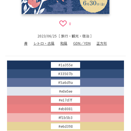
0
2023/06/25
［
旅行・観光・宿泊
］
青
レトロ・古風
和風
GDN／YDN
正方形
#1a355e
#33507b
#5a6d9a
#e0e5ee
#e17d7f
#eb8081
#f1b5b3
#e6d398