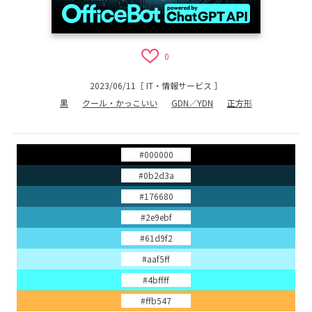
0
2023/06/11
［
IT・情報サービス
］
黒
クール・かっこいい
GDN／YDN
正方形
#000000
#0b2d3a
#176680
#2e9ebf
#61d9f2
#aaf5ff
#4bffff
#ffb547