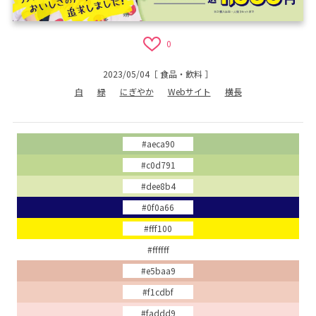
0
2023/05/04
［
食品・飲料
］
白
緑
にぎやか
Webサイト
横長
#aeca90
#c0d791
#dee8b4
#0f0a66
#fff100
#ffffff
#e5baa9
#f1cdbf
#faddd9