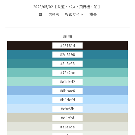
2023/05/02
［
鉄道・バス・飛行機・船
］
白
信頼感
Webサイト
横長
#ffffff
#231814
#2d8198
#3a8e98
#73c2bc
#a1dcd2
#8bbae6
#b3ddfd
#c9e5fb
#d0cfbf
#e1e3da