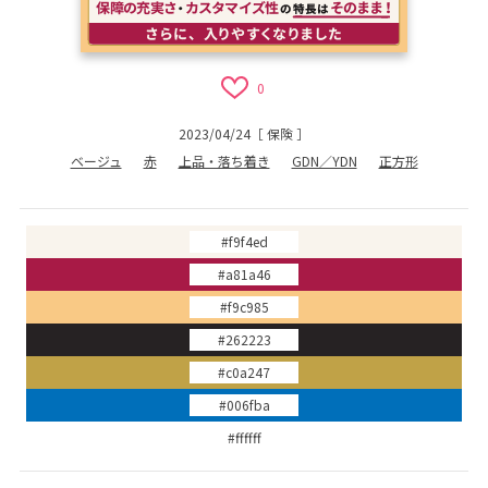
0
2023/04/24
［
保険
］
ベージュ
赤
上品・落ち着き
GDN／YDN
正方形
#f9f4ed
#a81a46
#f9c985
#262223
#c0a247
#006fba
#ffffff