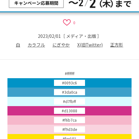
0
2023/02/01
［
メディア・出版
］
白
カラフル
にぎやか
X(旧Twitter)
正方形
#ffffff
#0093c6
#3da0ca
#d7fbff
#d13088
#f6b7ca
#f9d3de
#fee101