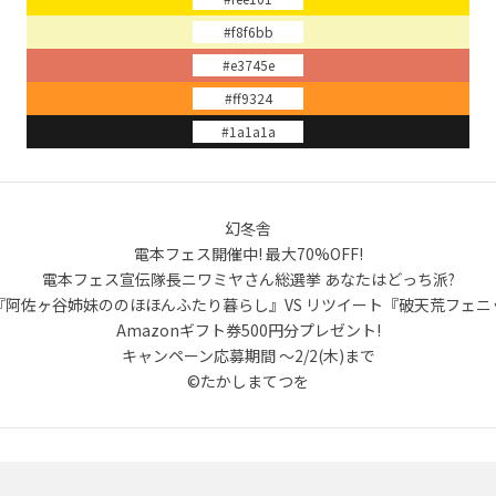
#f8f6bb
#e3745e
#ff9324
#1a1a1a
幻冬舎
電本フェス開催中! 最大70%OFF!
電本フェス宣伝隊長ニワミヤさん総選挙 あなたはどっち派?
『阿佐ヶ谷姉妹ののほほんふたり暮らし』VS リツイート『破天荒フェニ
Amazonギフト券500円分プレゼント!
キャンペーン応募期間 ～2/2(木)まで
©たかしまてつを