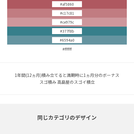
#af5860
#c17c81
#ce979c
#377f8b
#6594a0
#ffffff
1年間(12ヵ月)積み立てると満期時に1ヵ月分のボーナス
スゴ積み 高島屋のスゴイ積立
同じカテゴリのデザイン