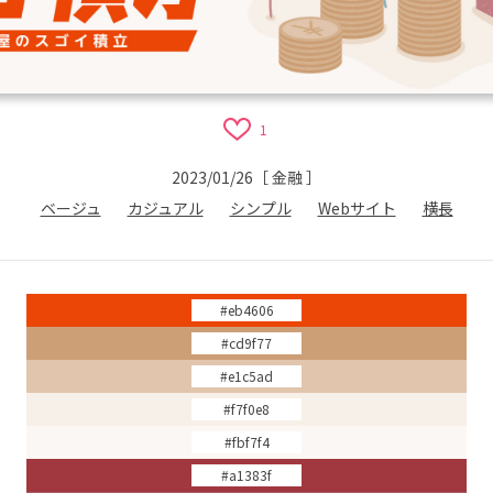
1
2023/01/26
［
金融
］
ベージュ
カジュアル
シンプル
Webサイト
横長
#eb4606
#cd9f77
#e1c5ad
#f7f0e8
#fbf7f4
#a1383f