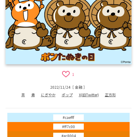
1
2022/11/24
［
金融
］
茶
青
にぎやか
ポップ
X(旧Twitter)
正方形
#caefff
#ff7c00
#ec8004