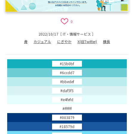
0
2022/10/17
［
IT・情報サービス
］
青
カジュアル
にぎやか
X(旧Twitter)
横長
#15b0bf
#6ccdd7
#bbedef
#daf5f5
#e4fefd
#ffffff
#003879
#18579d