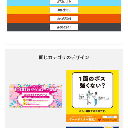
#73ddf9
#ffcb05
#ea5504
#404347
同じカテゴリのデザイン