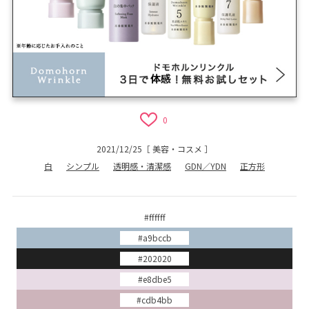
0
2021/12/25
［
美容・コスメ
］
白
シンプル
透明感・清潔感
GDN／YDN
正方形
#ffffff
#a9bccb
#202020
#e8dbe5
#cdb4bb