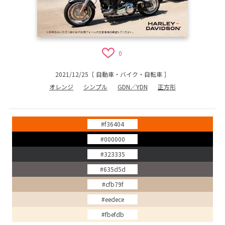
0
2021/12/25
［
自動車・バイク・自転車
］
オレンジ
シンプル
GDN／YDN
正方形
#f36404
#000000
#323335
#635d5d
#cfb79f
#eedece
#fbefdb