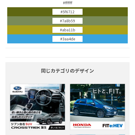
#ffffff
#5f6712
#7a8b59
#aba11b
#3aa4de
同じカテゴリのデザイン