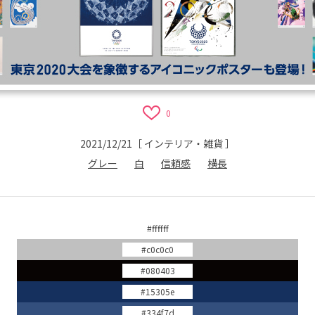
0
2021/12/21
［
インテリア・雑貨
］
グレー
白
信頼感
横長
#ffffff
#c0c0c0
#080403
#15305e
#334f7d