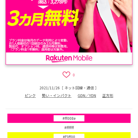
0
2021/11/26
［
ネット回線・通信
］
ピンク
勢い・インパクト
GDN／YDN
正方形
#ff008e
#ffffff
#f5ff00