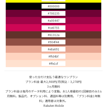
#000000
#700235
#a00447
#ce0755
#61312a
#904f44
#e8a691
#ffd4bf
#ffe1cf
使った分だけ支払う最適なワンプラン
プラン料金 最大2,980円/月(税込：3,278円)
3ヵ月無料
プラン料金は毎月のデータ利用により変動。お1人様最初の1回線目のみ3ヵ
月無料。製品代、オプション料、通話料等は別費用。「プラン料金1年無
料」適用者は対象外。
Rakuten Mobile