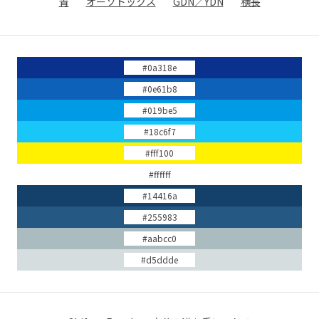
青
オーソドックス
GDN／YDN
横長
#0a318e
#0e61b8
#019be5
#18c6f7
#fff100
#ffffff
#14416a
#255983
#aabcc0
#d5ddde