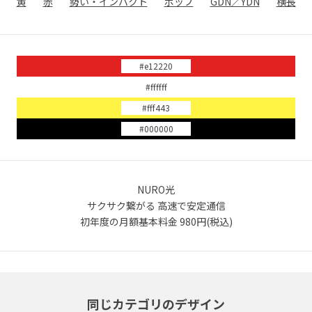
黄
赤
勢い・インパクト
ポップ
GDN／YDN
横長
#e12220
#ffffff
#fff443
#000000
NURO光
サクサク繋がる 高速で安定通信
初年度の月額基本料金 980円(税込)
同じカテゴリのデザイン