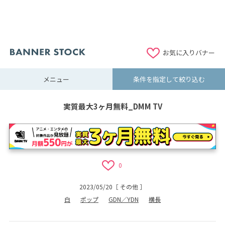
お気に入りバナー
メニュー
条件を指定して絞り込む
実質最大3ヶ月無料_DMM TV
0
2023/05/20
［
その他
］
白
ポップ
GDN／YDN
横長