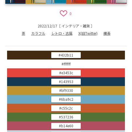
0
2022/12/17
［
インテリア・雑貨
］
茶
カラフル
レトロ・古風
X(旧Twitter)
横長
#432b11
#ffffff
#e3453c
#143953
#bf9330
#6ba9c2
#c55c2c
#537236
#b14e60